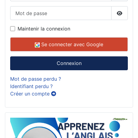
Mot de passe
Affiche
Maintenir la connexion
Se connecter avec Google
Connexion
Mot de passe perdu ?
Identifiant perdu ?
Créer un compte