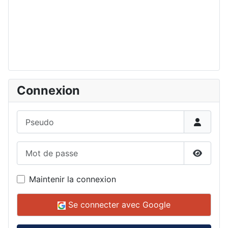
Connexion
Pseudo
Mot de passe
Affiche
Maintenir la connexion
Se connecter avec Google