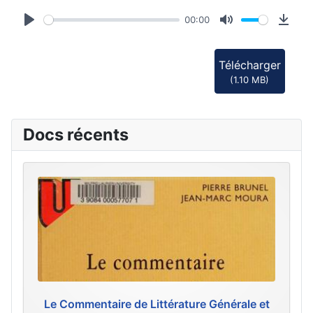
d
00:00
i
Play
Mute
Down
o
Télécharger
(
1.10 MB
)
Docs récents
Le Commentaire de Littérature Générale et