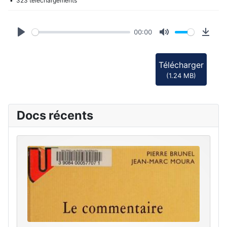
d
323 téléchargements
i
00:00
o
Play
Mute
Down
Télécharger
(
1.24 MB
)
Docs récents