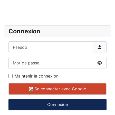
Connexion
Pseudo
Mot de passe
Affiche
Maintenir la connexion
Se connecter avec Google
Connexion