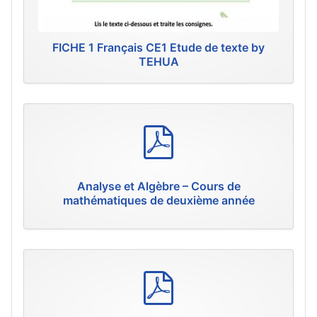
FICHE 1 Français CE1 Etude de texte by
TEHUA
p
d
f
Analyse et Algèbre – Cours de
mathématiques de deuxième année
p
d
f