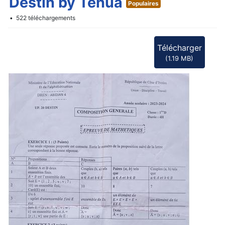
f
Destin by Tehua
Populaires
522 téléchargements
Télécharger
(
1.19 MB
)