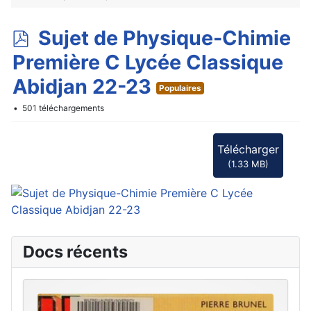
p
Sujet de Physique-Chimie
d
Première C Lycée Classique
f
Abidjan 22-23
Populaires
501 téléchargements
Télécharger
(
1.33 MB
)
Docs récents