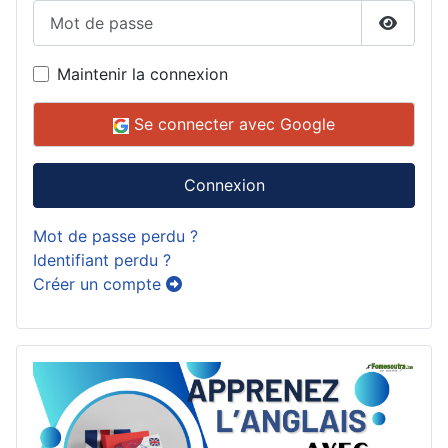
Mot de passe
Affiche
Maintenir la connexion
Se connecter avec Google
Connexion
Mot de passe perdu ?
Identifiant perdu ?
Créer un compte