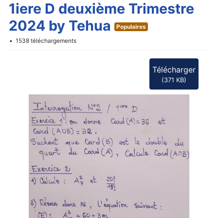
d
1iere D deuxième Trimestre
f
2024 by Tehua
Populaires
1538 téléchargements
Télécharger
(
371 KB
)