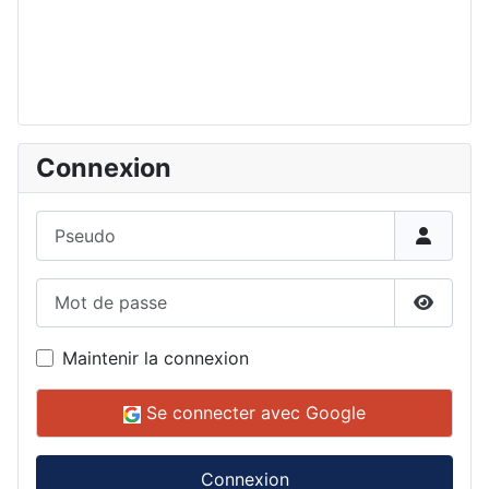
Connexion
Pseudo
Mot de passe
Affiche
Maintenir la connexion
Se connecter avec Google
Connexion