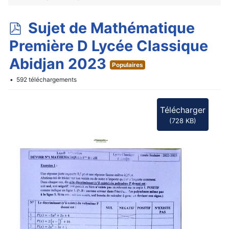
p
Sujet de Mathématique
d
Première D Lycée Classique
f
Abidjan 2023
Populaires
592 téléchargements
Télécharger
(
728 KB
)