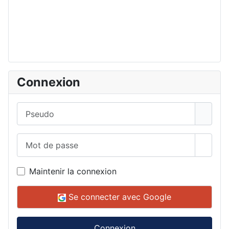
Connexion
Pseudo
Mot de passe
Affich
Maintenir la connexion
Se connecter avec Google
Connexion