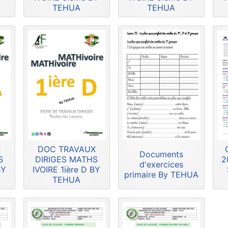
TEHUA
TEHUA
X
DOC TRAVAUX
Documents
S
DIRIGES MATHS
2
d'exercices
BY
IVOIRE 1ière D BY
primaire By TEHUA
TEHUA