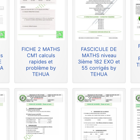
FICHE 2 MATHS
FASCICULE DE
is
CM1 calculs
MATHS niveau
E
rapides et
3ième 182 EXO et
T
UA
problème by
55 corrigés by
TEHUA
TEHUA