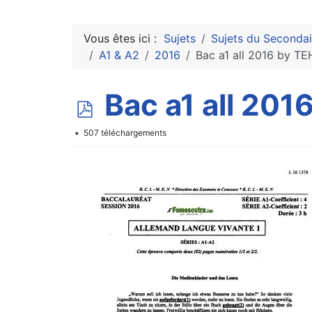
Vous êtes ici :
Sujets
Sujets du Secondai
A1 & A2
2016
Bac a1 all 2016 by T
p
Bac a1 all 20
d
507 téléchargements
f