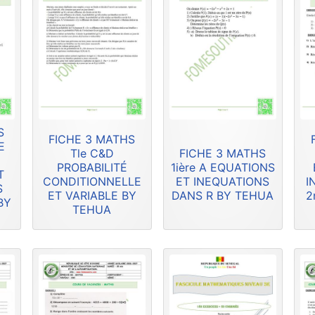
S
FICHE 3 MATHS
E
Tle C&D
FICHE 3 MATHS
PROBABILITÉ
1ière A EQUATIONS
T
CONDITIONNELLE
ET INEQUATIONS
I
S
ET VARIABLE BY
DANS R BY TEHUA
2
BY
TEHUA