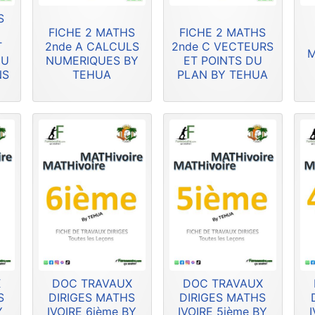
S
FICHE 2 MATHS
FICHE 2 MATHS
T
2nde A CALCULS
2nde C VECTEURS
M
DU
NUMERIQUES BY
ET POINTS DU
NS
TEHUA
PLAN BY TEHUA
X
DOC TRAVAUX
DOC TRAVAUX
S
DIRIGES MATHS
DIRIGES MATHS
Y
IVOIRE 6ième BY
IVOIRE 5ième BY