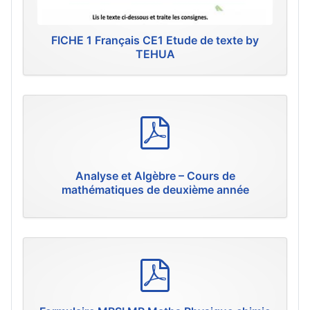
FICHE 1 Français CE1 Etude de texte by
TEHUA
p
d
f
Analyse et Algèbre – Cours de
mathématiques de deuxième année
p
d
f