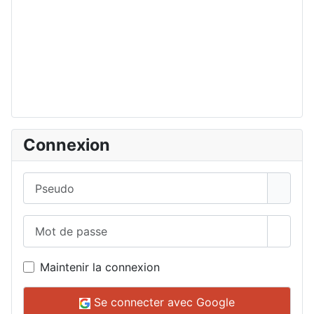
Connexion
Pseudo
Mot de passe
Affich
Maintenir la connexion
Se connecter avec Google