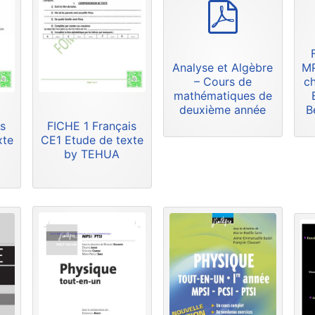
p
d
f
Analyse et Algèbre
MP
– Cours de
ch
mathématiques de
deuxième année
B
s
FICHE 1 Français
xte
CE1 Etude de texte
by TEHUA