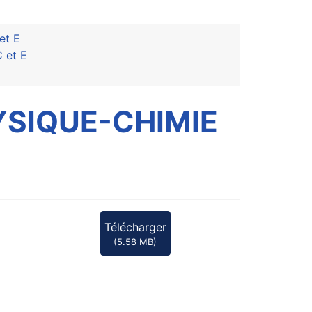
et E
 et E
YSIQUE-CHIMIE
Télécharger
(
5.58 MB
)