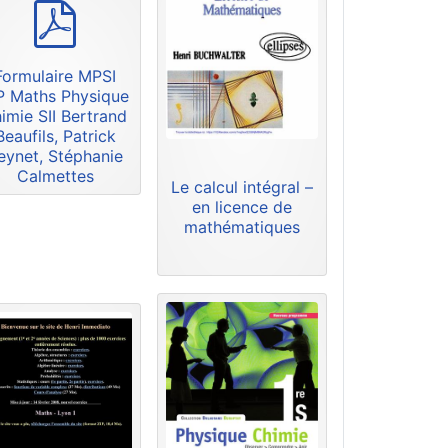
p
d
f
Formulaire MPSI
 Maths Physique
imie SII Bertrand
Beaufils, Patrick
eynet, Stéphanie
Calmettes
Le calcul intégral –
en licence de
mathématiques