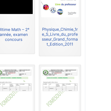
Physique_Chimie_1r
Ultime Math – 2ᵉ
e_S_Livre_du_profe
année, examen
sseur_Grand_forma
concours
t_Edition_2011