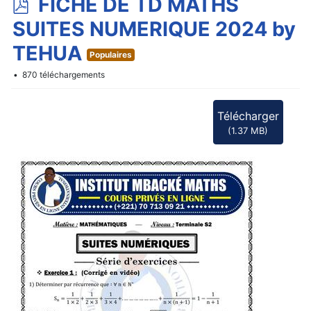
p
FICHE DE TD MATHS
d
SUITES NUMERIQUE 2024 by
f
TEHUA
Populaires
870 téléchargements
Télécharger
(
1.37 MB
)