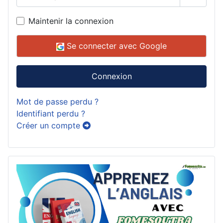
Affiche
Maintenir la connexion
Se connecter avec Google
Connexion
Mot de passe perdu ?
Identifiant perdu ?
Créer un compte