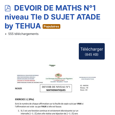
p
DEVOIR DE MATHS N°1
d
niveau Tle D SUJET ATADE
f
by TEHUA
Populaires
555 téléchargements
Télécharger
(
845 KB
)