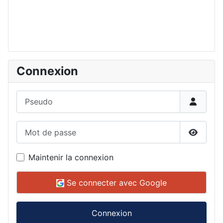
Connexion
Pseudo
Mot de passe
Affiche
Maintenir la connexion
Se connecter avec Google
Connexion