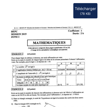
Télécharger
(
78 KB
)