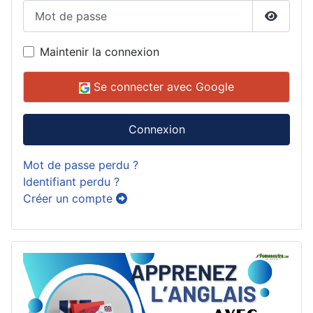
Mot de passe
Affiche
Maintenir la connexion
Se connecter avec Google
Connexion
Mot de passe perdu ?
Identifiant perdu ?
Créer un compte