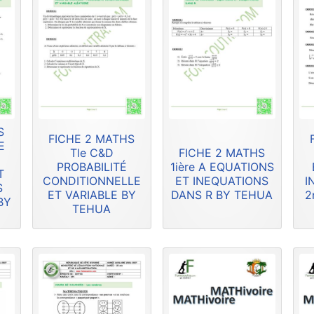
S
FICHE 2 MATHS
E
Tle C&D
FICHE 2 MATHS
PROBABILITÉ
1ière A EQUATIONS
T
CONDITIONNELLE
ET INEQUATIONS
I
S
ET VARIABLE BY
DANS R BY TEHUA
2
BY
TEHUA