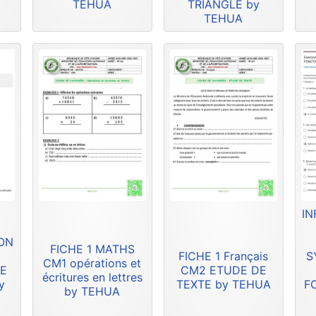
TEHUA
TRIANGLE by
TEHUA
IN
ION
FICHE 1 MATHS
FICHE 1 Français
S
CM1 opérations et
DE
CM2 ETUDE DE
écritures en lettres
y
TEXTE by TEHUA
F
by TEHUA