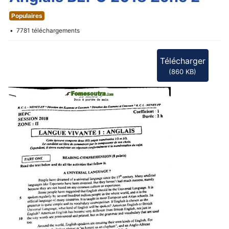
f
Populaires
7781 téléchargements
Télécharger
(
860 KB
)