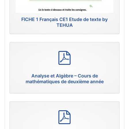
FICHE 1 Français CE1 Etude de texte by
TEHUA
p
d
f
Analyse et Algèbre – Cours de
mathématiques de deuxième année
p
d
f