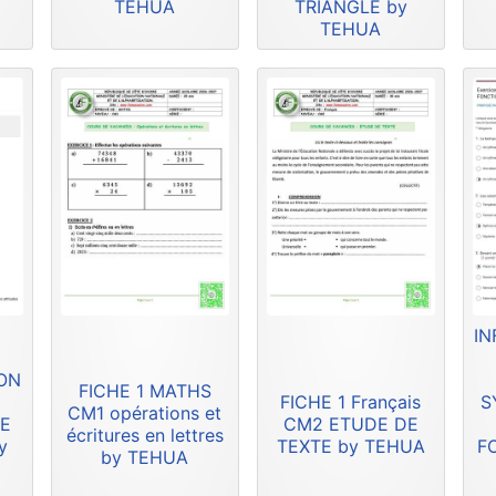
TEHUA
TRIANGLE by
TEHUA
IN
ION
FICHE 1 MATHS
FICHE 1 Français
S
CM1 opérations et
DE
CM2 ETUDE DE
écritures en lettres
y
TEXTE by TEHUA
F
by TEHUA