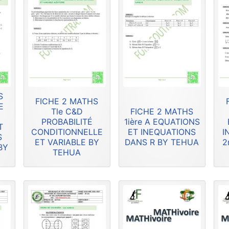
S
FICHE 2 MATHS
E
Tle C&D
FICHE 2 MATHS
PROBABILITÉ
1ière A EQUATIONS
T
CONDITIONNELLE
ET INEQUATIONS
I
S
ET VARIABLE BY
DANS R BY TEHUA
2
BY
TEHUA