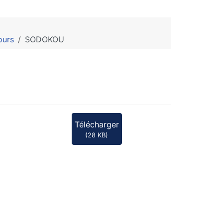
ours
SODOKOU
Télécharger
(
28 KB
)