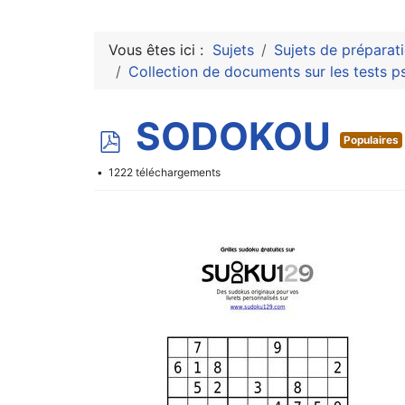
Vous êtes ici :
Sujets
Sujets de préparat
Collection de documents sur les tests p
p
SODOKOU
Populaires
d
1222 téléchargements
f