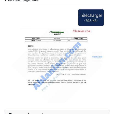
f
645 téléchargements
Télécharger
(
793 KB
)