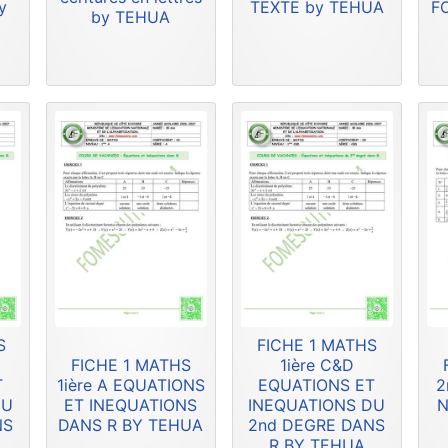
y
TEXTE by TEHUA
F
by TEHUA
S
FICHE 1 MATHS
FICHE 1 MATHS
1ière C&D
T
1ière A EQUATIONS
EQUATIONS ET
2
DU
ET INEQUATIONS
INEQUATIONS DU
N
NS
DANS R BY TEHUA
2nd DEGRE DANS
R BY TEHUA