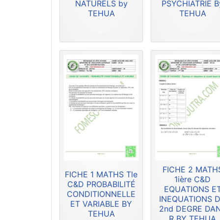
NATURELS by
PSYCHIATRIE B
TEHUA
TEHUA
FICHE 2 MATH
FICHE 1 MATHS Tle
1ière C&D
C&D PROBABILITÉ
EQUATIONS E
CONDITIONNELLE
INEQUATIONS 
ET VARIABLE BY
2nd DEGRE DA
TEHUA
R BY TEHUA