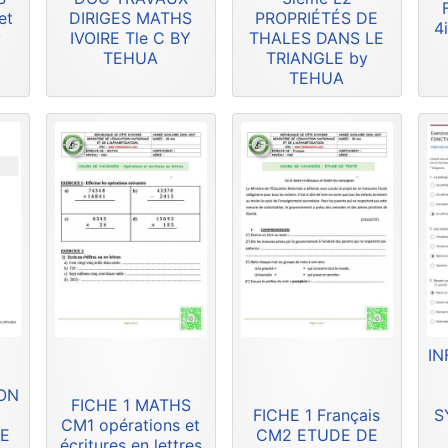
et
DIRIGES MATHS
PROPRIÉTÉS DE
4
y
IVOIRE Tle C BY
THALES DANS LE
TEHUA
TRIANGLE by
TEHUA
IN
ION
FICHE 1 MATHS
FICHE 1 Français
S
CM1 opérations et
DE
CM2 ETUDE DE
écritures en lettres