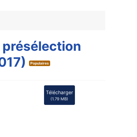
 présélection
2017)
Populaires
Télécharger
(
1.79 MB
)