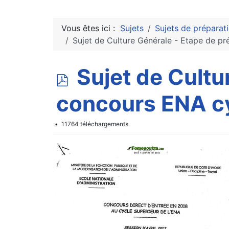
Vous êtes ici :
Sujets
Sujets de préparat
Sujet de Culture Générale - Etape de pr
p
Sujet de Cultu
d
concours ENA cy
f
11764 téléchargements