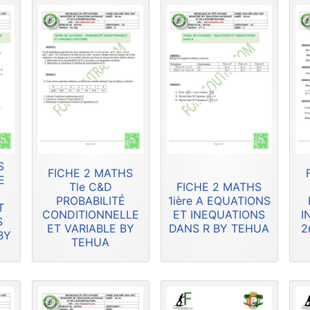
S
FICHE 2 MATHS
E
Tle C&D
FICHE 2 MATHS
PROBABILITÉ
1ière A EQUATIONS
T
CONDITIONNELLE
ET INEQUATIONS
I
S
ET VARIABLE BY
DANS R BY TEHUA
2
BY
TEHUA