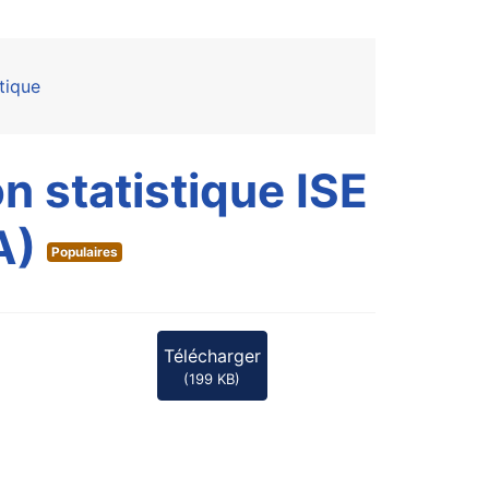
tique
 statistique ISE
A)
Populaires
Télécharger
(
199 KB
)