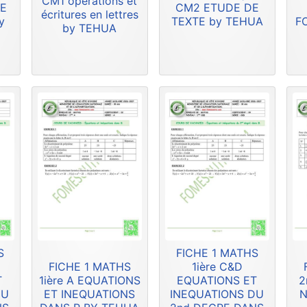
CM1 opérations et
DE
CM2 ETUDE DE
écritures en lettres
y
TEXTE by TEHUA
F
by TEHUA
S
FICHE 1 MATHS
FICHE 1 MATHS
1ière C&D
T
1ière A EQUATIONS
EQUATIONS ET
2
DU
ET INEQUATIONS
INEQUATIONS DU
N