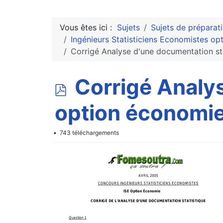
Vous êtes ici :
Sujets
Sujets de préparat
Ingénieurs Statisticiens Economistes op
Corrigé Analyse d'une documentation s
p
Corrigé Analys
d
option économi
f
743 téléchargements