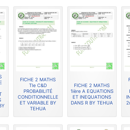
S
FICHE 2 MATHS
E
Tle C&D
FICHE 2 MATHS
PROBABILITÉ
1ière A EQUATIONS
T
CONDITIONNELLE
ET INEQUATIONS
I
S
ET VARIABLE BY
DANS R BY TEHUA
2
BY
TEHUA