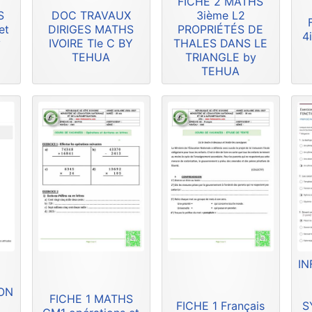
FICHE 2 MATHS
S
DOC TRAVAUX
3ième L2
et
DIRIGES MATHS
PROPRIÉTÉS DE
4
y
IVOIRE Tle C BY
THALES DANS LE
TEHUA
TRIANGLE by
TEHUA
IN
ION
FICHE 1 MATHS
FICHE 1 Français
S