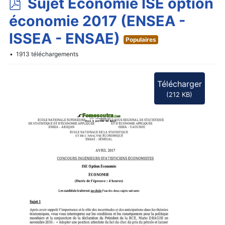
p
Sujet Economie ISE option
d
économie 2017 (ENSEA -
f
ISSEA - ENSAE)
Populaires
1913 téléchargements
Télécharger
(
212 KB
)