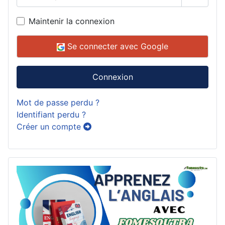
Affiche
Maintenir la connexion
Se connecter avec Google
Connexion
Mot de passe perdu ?
Identifiant perdu ?
Créer un compte