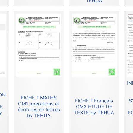
TEHUA
IN
ION
FICHE 1 MATHS
FICHE 1 Français
S
CM1 opérations et
DE
CM2 ETUDE DE
écritures en lettres
y
TEXTE by TEHUA
F
by TEHUA