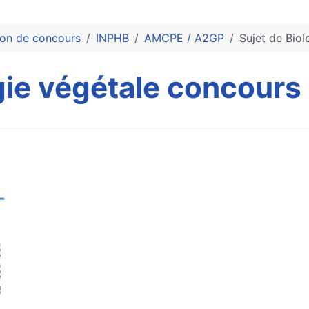
ion de concours
INPHB
AMCPE / A2GP
Sujet de Bio
ogie végétale concour