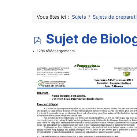
Vous êtes ici :
Sujets
Sujets de préparat
p
Sujet de Biol
d
1286 téléchargements
f