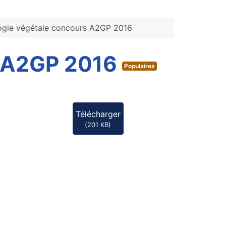
logie végétale concours A2GP 2016
s A2GP 2016
Populaires
Télécharger
(
201 KB
)