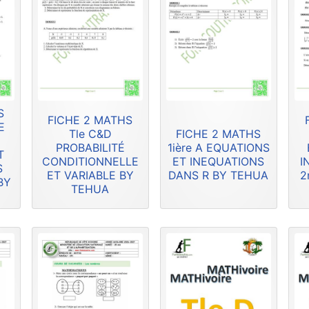
S
FICHE 2 MATHS
E
Tle C&D
FICHE 2 MATHS
PROBABILITÉ
1ière A EQUATIONS
T
CONDITIONNELLE
ET INEQUATIONS
I
S
ET VARIABLE BY
DANS R BY TEHUA
2
BY
TEHUA