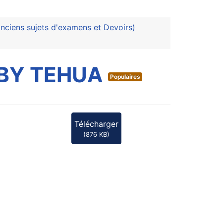
anciens sujets d'examens et Devoirs)
 BY TEHUA
Populaires
Télécharger
(
876 KB
)