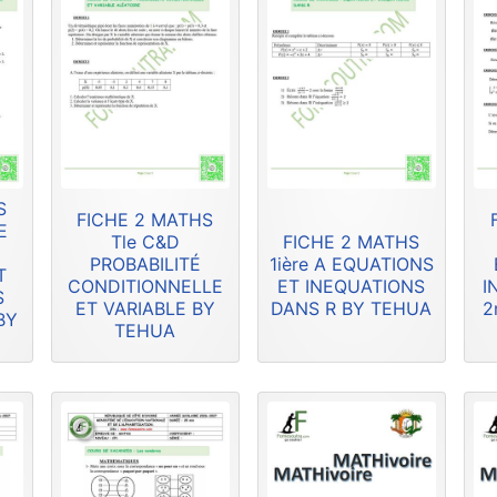
S
FICHE 2 MATHS
E
Tle C&D
FICHE 2 MATHS
PROBABILITÉ
1ière A EQUATIONS
T
CONDITIONNELLE
ET INEQUATIONS
I
S
ET VARIABLE BY
DANS R BY TEHUA
2
BY
TEHUA