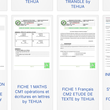
TEHUA
TRIANGLE by
TEHUA
IN
ION
FICHE 1 MATHS
FICHE 1 Français
S
CM1 opérations et
DE
CM2 ETUDE DE
écritures en lettres
y
TEXTE by TEHUA
F
by TEHUA