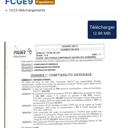
f
FCGE9
Populaires
1023 téléchargements
Télécharger
(
2.86 MB
)