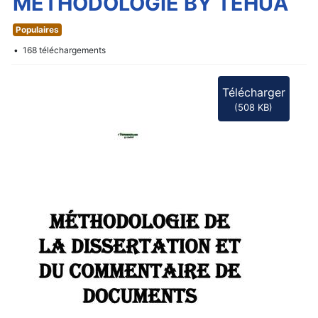
f
METHODOLOGIE BY TEHUA
Populaires
168 téléchargements
Télécharger
(
508 KB
)