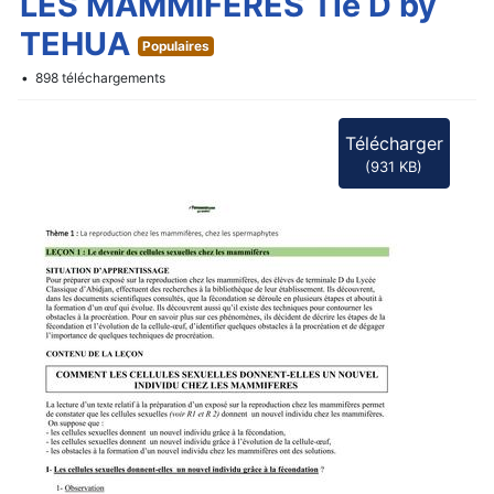
f
LES MAMMIFERES Tle D by
TEHUA
Populaires
898 téléchargements
Télécharger
(
931 KB
)