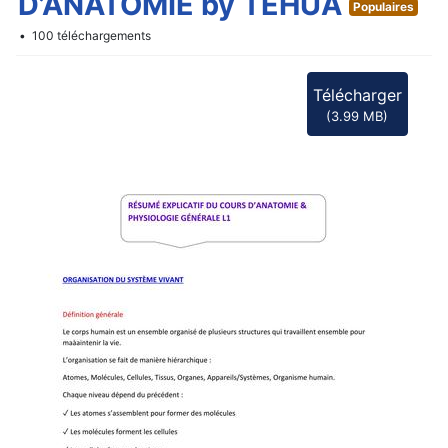
f
D’ANATOMIE by TEHUA
Populaires
100 téléchargements
Télécharger
(
3.99 MB
)