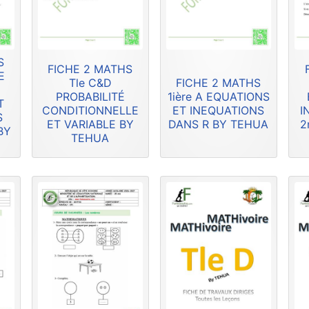
S
FICHE 2 MATHS
E
Tle C&D
FICHE 2 MATHS
PROBABILITÉ
1ière A EQUATIONS
T
CONDITIONNELLE
ET INEQUATIONS
I
S
ET VARIABLE BY
DANS R BY TEHUA
2
BY
TEHUA