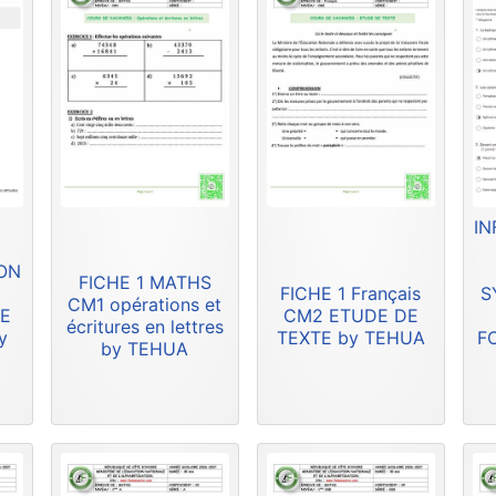
IN
ION
FICHE 1 MATHS
FICHE 1 Français
S
CM1 opérations et
DE
CM2 ETUDE DE
écritures en lettres
y
TEXTE by TEHUA
F
by TEHUA