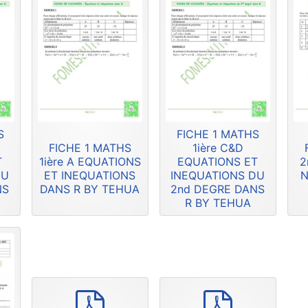
S
FICHE 1 MATHS
FICHE 1 MATHS
1ière C&D
T
1ière A EQUATIONS
EQUATIONS ET
2
DU
ET INEQUATIONS
INEQUATIONS DU
N
NS
DANS R BY TEHUA
2nd DEGRE DANS
R BY TEHUA
p
p