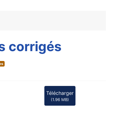
s corrigés
es
Télécharger
(
1.96 MB
)