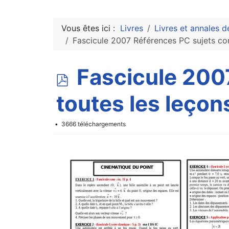
Vous êtes ici :
Livres
Livres et annales d
Fascicule 2007 Références PC sujets co
p
Fascicule 200
d
toutes les leço
f
3666 téléchargements