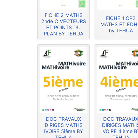
FICHE 2 MATHS
FICHE 1 CP2
2nde C VECTEURS
MATHS ET ED
ET POINTS DU
by TEHUA
PLAN BY TEHUA
DOC TRAVAUX
DOC TRAVAU
DIRIGES MATHS
DIRIGES MATH
IVOIRE 5ième BY
IVOIRE 4ième B
TEHUA
TEHUA