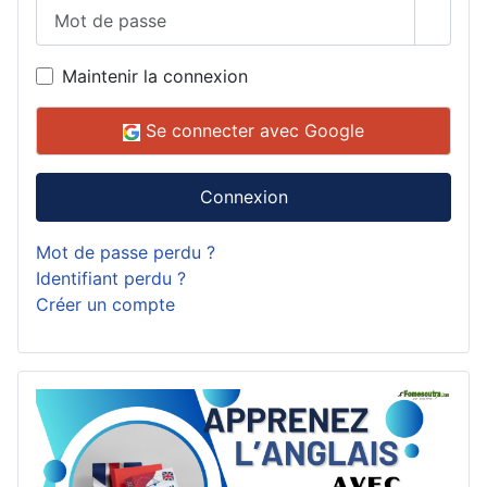
Mot de passe
Affich
Maintenir la connexion
Se connecter avec Google
Connexion
Mot de passe perdu ?
Identifiant perdu ?
Créer un compte