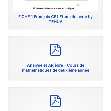
FICHE 1 Français CE1 Etude de texte by
TEHUA
p
d
f
Analyse et Algèbre – Cours de
mathématiques de deuxième année
p
d
f