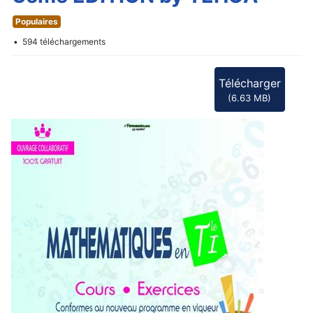
f
Populaires
594 téléchargements
Télécharger
(
6.63 MB
)