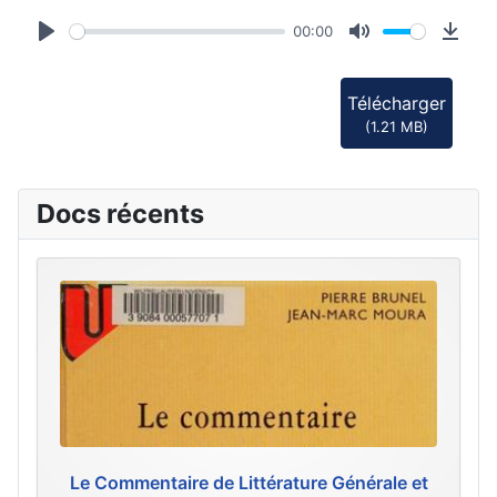
d
00:00
i
Play
Mute
Down
o
Télécharger
(
1.21 MB
)
Docs récents
Le Commentaire de Littérature Générale et