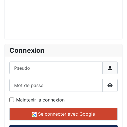
Connexion
Pseudo
Mot de passe
Affiche
Maintenir la connexion
Se connecter avec Google