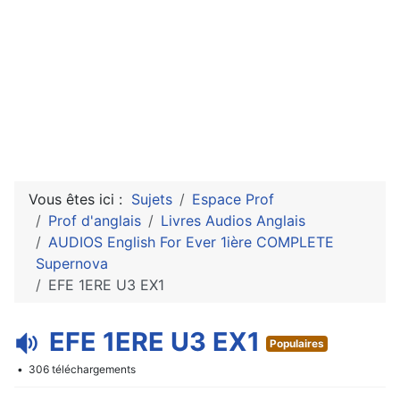
Vous êtes ici :
Sujets
Espace Prof
Prof d'anglais
Livres Audios Anglais
AUDIOS English For Ever 1ière COMPLETE
Supernova
EFE 1ERE U3 EX1
a
EFE 1ERE U3 EX1
Populaires
u
306 téléchargements