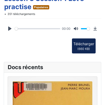
d
practise
Populaires
i
351 téléchargements
o
00:00
Play
Mute
Down
Télécharger
(
660 KB
)
Docs récents