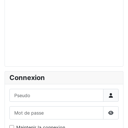
Connexion
Pseudo
Mot de passe
Affiche
Maintenir la connexion