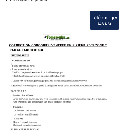
f
11602 téléchargements
Télécharger
(
48 KB
)