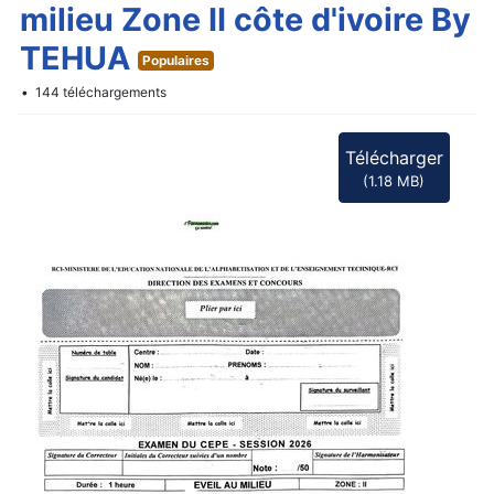
d
milieu Zone II côte d'ivoire By
f
TEHUA
Populaires
144 téléchargements
Télécharger
(
1.18 MB
)