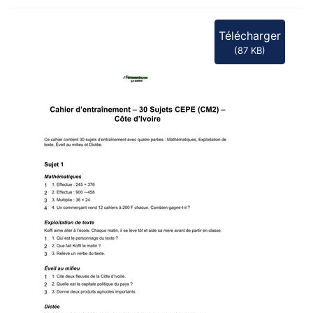
Télécharger
(
87 KB
)