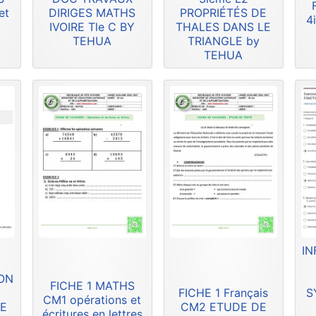
et
DIRIGES MATHS
PROPRIÉTÉS DE
4
y
IVOIRE Tle C BY
THALES DANS LE
TEHUA
TRIANGLE by
TEHUA
IN
ION
FICHE 1 MATHS
FICHE 1 Français
S
CM1 opérations et
DE
CM2 ETUDE DE
écritures en lettres