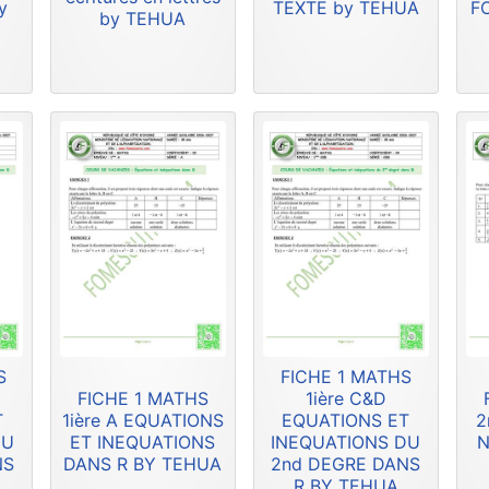
y
TEXTE by TEHUA
F
by TEHUA
S
FICHE 1 MATHS
FICHE 1 MATHS
1ière C&D
T
1ière A EQUATIONS
EQUATIONS ET
2
DU
ET INEQUATIONS
INEQUATIONS DU
N
NS
DANS R BY TEHUA
2nd DEGRE DANS
R BY TEHUA