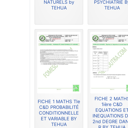
NATURELS by
PSYCHIATRIE B
TEHUA
TEHUA
FICHE 2 MATH
FICHE 1 MATHS Tle
1ière C&D
C&D PROBABILITÉ
EQUATIONS E
CONDITIONNELLE
INEQUATIONS 
ET VARIABLE BY
2nd DEGRE DA
TEHUA
R BY TEHUA