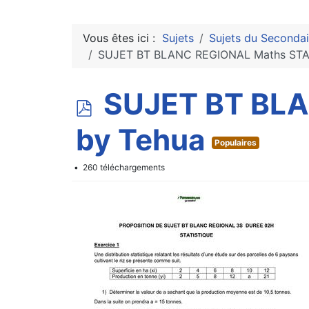
Vous êtes ici :
Sujets
Sujets du Secondai
SUJET BT BLANC REGIONAL Maths STAT
p
SUJET BT BLA
d
by Tehua
Populaires
f
260 téléchargements