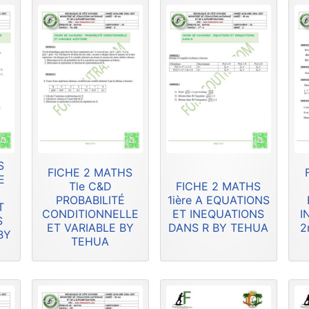
S
FICHE 2 MATHS
E
Tle C&D
FICHE 2 MATHS
PROBABILITÉ
1ière A EQUATIONS
T
CONDITIONNELLE
ET INEQUATIONS
I
S
ET VARIABLE BY
DANS R BY TEHUA
2
BY
TEHUA