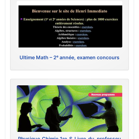
Ultime Math – 2ᵉ année, examen concours
Physique_Chimie_1re_S_Livre_du_professeu