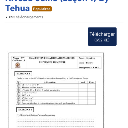
f
Tehua
Populaires
693 téléchargements
Télécharger
(
652 KB
)