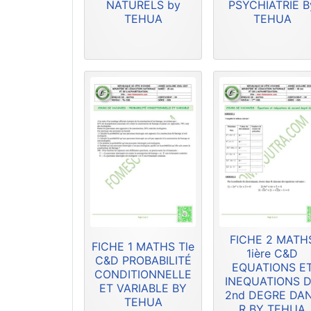
NATURELS by
PSYCHIATRIE B
TEHUA
TEHUA
FICHE 2 MATH
FICHE 1 MATHS Tle
1ière C&D
C&D PROBABILITÉ
EQUATIONS E
CONDITIONNELLE
INEQUATIONS 
ET VARIABLE BY
2nd DEGRE DA
TEHUA
R BY TEHUA