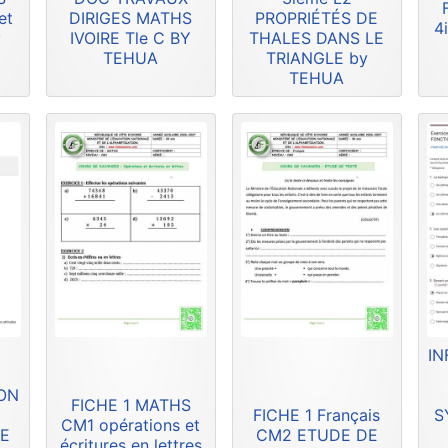
et
DIRIGES MATHS
PROPRIÉTÉS DE
4
y
IVOIRE Tle C BY
THALES DANS LE
TEHUA
TRIANGLE by
TEHUA
IN
ION
FICHE 1 MATHS
FICHE 1 Français
S
CM1 opérations et
DE
CM2 ETUDE DE
écritures en lettres