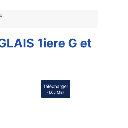
4
AIS 1iere G et
Télécharger
(
1.05 MB
)