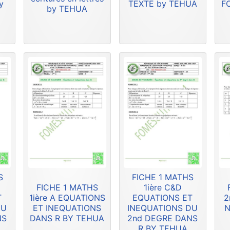
y
TEXTE by TEHUA
F
by TEHUA
S
FICHE 1 MATHS
FICHE 1 MATHS
1ière C&D
T
1ière A EQUATIONS
EQUATIONS ET
2
DU
ET INEQUATIONS
INEQUATIONS DU
N
NS
DANS R BY TEHUA
2nd DEGRE DANS
R BY TEHUA