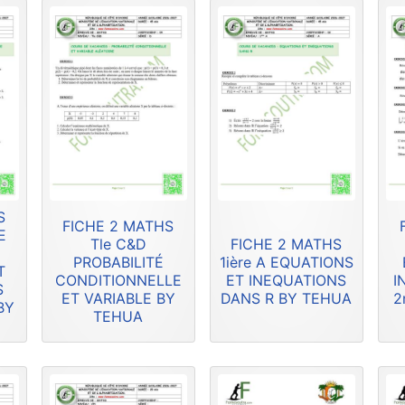
S
FICHE 2 MATHS
E
Tle C&D
FICHE 2 MATHS
PROBABILITÉ
1ière A EQUATIONS
T
CONDITIONNELLE
ET INEQUATIONS
I
S
ET VARIABLE BY
DANS R BY TEHUA
2
BY
TEHUA