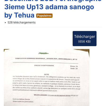
f
3ieme Up13 adama sanogo
by Tehua
Populaires
528 téléchargements
Télécharger
(
656 KB
)