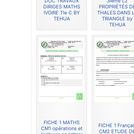
DOC TRAVAUX
3ième L2
DIRIGES MATHS
PROPRIÉTÉS D
IVOIRE Tle C BY
THALES DANS 
TEHUA
TRIANGLE by
TEHUA
FICHE 1 MATHS
FICHE 1 Françai
CM1 opérations et
CM2 ETUDE D