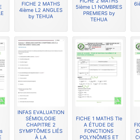
FICHE 2 MATHS
FICHE 2 MATHS
6i
E
5ième L1 NOMBRES
4ième L2 ANGLES
LE
PREMIERS by
by TEHUA
TEHUA
INFAS EVALUATION
SÉMIOLOGIE
FICHE 1 MATHS Tle
CHAPITRE 2
A ÉTUDE DE
FI
s
SYMPTÔMES LIÉS
FONCTIONS
C
E
À LA
POLYNÔMES ET
C