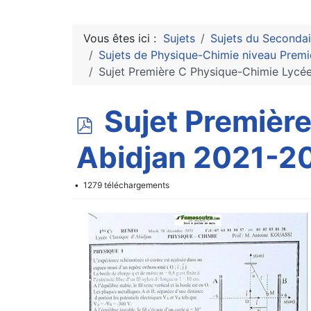
Vous êtes ici :
Sujets
Sujets du Secondai
Sujets de Physique-Chimie niveau Premi
Sujet Première C Physique-Chimie Lycé
p
Sujet Premièr
d
Abidjan 2021-2
f
1279 téléchargements