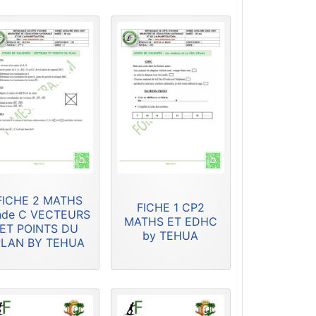
FICHE 2 MATHS
FICHE 1 CP2
nde C VECTEURS
MATHS ET EDHC
ET POINTS DU
by TEHUA
PLAN BY TEHUA