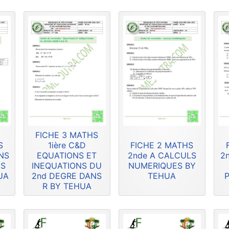
FICHE 3 MATHS
S
1ière C&D
FICHE 2 MATHS
ONS
EQUATIONS ET
2nde A CALCULS
2
NS
INEQUATIONS DU
NUMERIQUES BY
UA
2nd DEGRE DANS
TEHUA
R BY TEHUA