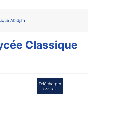
sique Abidjan
ycée Classique
Télécharger
(
793 KB
)