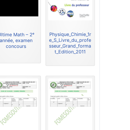
Physique_Chimie_1r
Ultime Math – 2ᵉ
e_S_Livre_du_profe
année, examen
sseur_Grand_forma
concours
t_Edition_2011