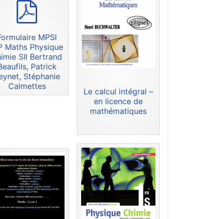
p
d
f
Formulaire MPSI
 Maths Physique
imie SII Bertrand
Beaufils, Patrick
eynet, Stéphanie
Calmettes
Le calcul intégral –
en licence de
mathématiques