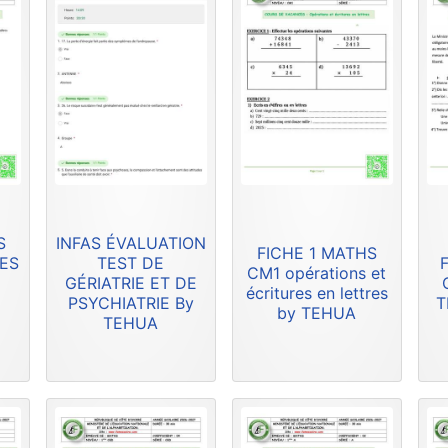
S
INFAS ÉVALUATION
FICHE 1 MATHS
RES
TEST DE
F
CM1 opérations et
GÉRIATRIE ET DE
écritures en lettres
PSYCHIATRIE By
T
by TEHUA
TEHUA