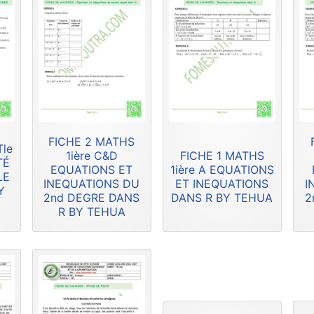
FICHE 2 MATHS
Tle
1ière C&D
FICHE 1 MATHS
TÉ
EQUATIONS ET
1ière A EQUATIONS
LE
INEQUATIONS DU
ET INEQUATIONS
I
Y
2nd DEGRE DANS
DANS R BY TEHUA
2
R BY TEHUA