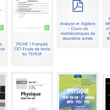
p
d
f
Analyse et Algèbre
MP
– Cours de
ch
mathématiques de
deuxième année
B
s
FICHE 1 Français
xte
CE1 Etude de texte
by TEHUA