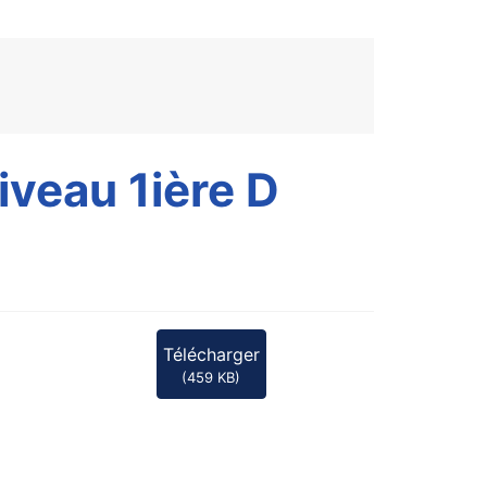
iveau 1ière D
Télécharger
(
459 KB
)