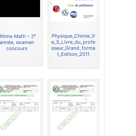
Physique_Chimie_1r
Ultime Math – 2ᵉ
e_S_Livre_du_profe
année, examen
sseur_Grand_forma
concours
t_Edition_2011