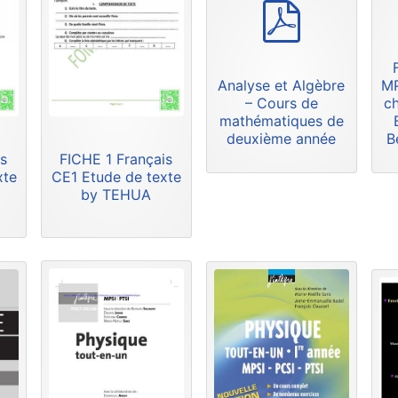
p
d
f
Analyse et Algèbre
MP
– Cours de
ch
mathématiques de
deuxième année
B
s
FICHE 1 Français
xte
CE1 Etude de texte
by TEHUA