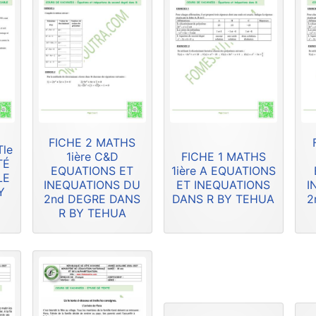
FICHE 2 MATHS
Tle
1ière C&D
FICHE 1 MATHS
TÉ
EQUATIONS ET
1ière A EQUATIONS
LE
INEQUATIONS DU
ET INEQUATIONS
I
Y
2nd DEGRE DANS
DANS R BY TEHUA
2
R BY TEHUA