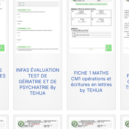
S
INFAS ÉVALUATION
FICHE 1 MATHS
RES
TEST DE
F
CM1 opérations et
GÉRIATRIE ET DE
écritures en lettres
PSYCHIATRIE By
T
by TEHUA
TEHUA