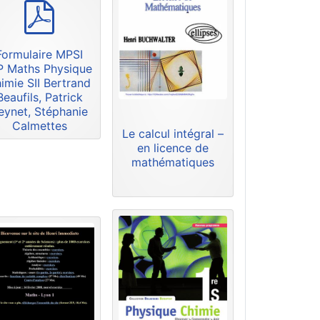
p
d
f
Formulaire MPSI
 Maths Physique
imie SII Bertrand
Beaufils, Patrick
eynet, Stéphanie
Calmettes
Le calcul intégral –
en licence de
mathématiques