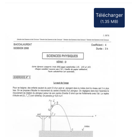
f
Télécharger
(
1.35 MB
)