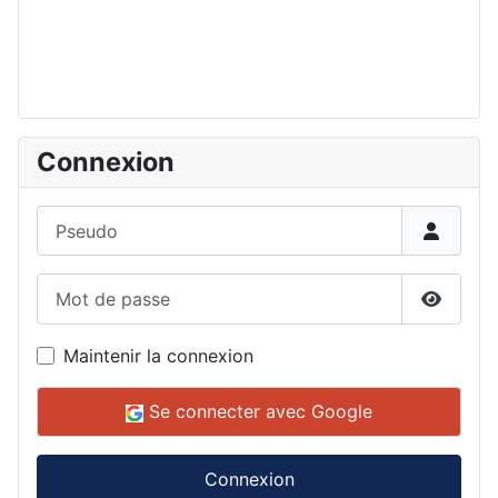
Connexion
Pseudo
Mot de passe
Affiche
Maintenir la connexion
Se connecter avec Google
Connexion