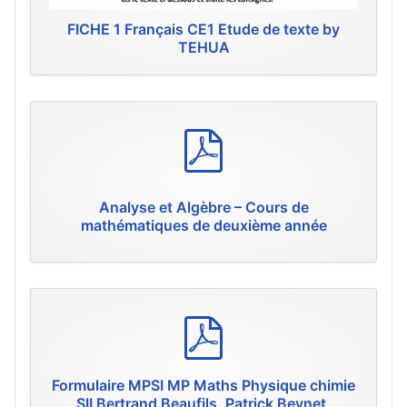
FICHE 1 Français CE1 Etude de texte by
TEHUA
p
d
f
Analyse et Algèbre – Cours de
mathématiques de deuxième année
p
d
f
Formulaire MPSI MP Maths Physique chimie
SII Bertrand Beaufils, Patrick Beynet,