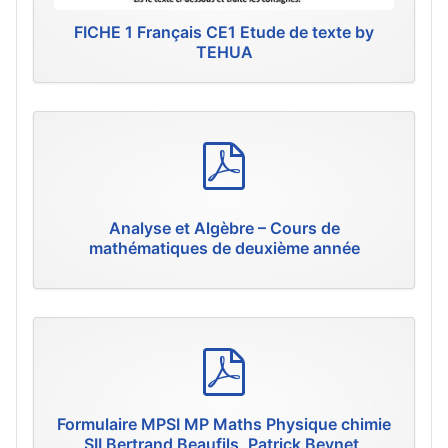
FICHE 1 Français CE1 Etude de texte by
TEHUA
p
d
f
Analyse et Algèbre – Cours de
mathématiques de deuxième année
p
d
f
Formulaire MPSI MP Maths Physique chimie
SII Bertrand Beaufils, Patrick Beynet,