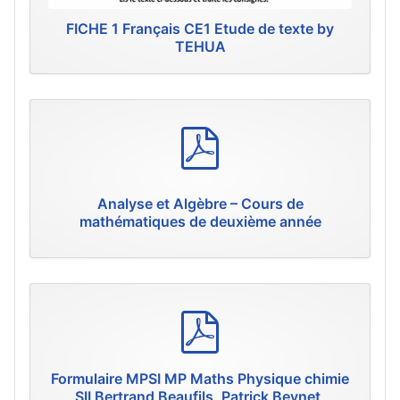
FICHE 1 Français CE1 Etude de texte by
TEHUA
p
d
f
Analyse et Algèbre – Cours de
mathématiques de deuxième année
p
d
f
Formulaire MPSI MP Maths Physique chimie
SII Bertrand Beaufils, Patrick Beynet,